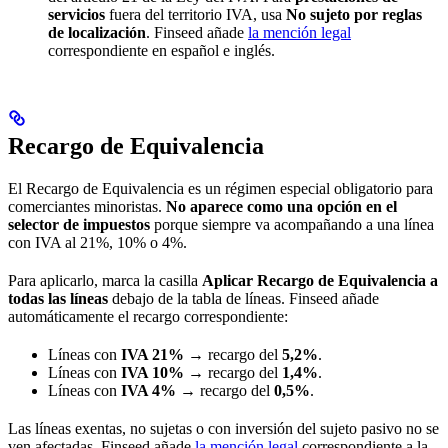
servicios
fuera del territorio IVA, usa
No sujeto por reglas
de localización
. Finseed añade
la mención legal
correspondiente en español e inglés.
Recargo de Equivalencia
El Recargo de Equivalencia es un régimen especial obligatorio para
comerciantes minoristas.
No aparece como una opción en el
selector de impuestos
porque siempre va acompañando a una línea
con IVA al 21%, 10% o 4%.
Para aplicarlo, marca la casilla
Aplicar Recargo de Equivalencia a
todas las líneas
debajo de la tabla de líneas. Finseed añade
automáticamente el recargo correspondiente:
Líneas con
IVA 21%
→ recargo del
5,2%
.
Líneas con
IVA 10%
→ recargo del
1,4%
.
Líneas con
IVA 4%
→ recargo del
0,5%
.
Las líneas exentas, no sujetas o con inversión del sujeto pasivo no se
ven afectadas. Finseed añade
la mención legal
correspondiente a la