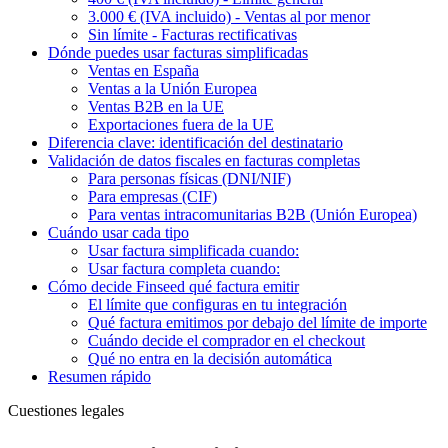
3.000 € (IVA incluido) - Ventas al por menor
Sin límite - Facturas rectificativas
Dónde puedes usar facturas simplificadas
Ventas en España
Ventas a la Unión Europea
Ventas B2B en la UE
Exportaciones fuera de la UE
Diferencia clave: identificación del destinatario
Validación de datos fiscales en facturas completas
Para personas físicas (DNI/NIF)
Para empresas (CIF)
Para ventas intracomunitarias B2B (Unión Europea)
Cuándo usar cada tipo
Usar factura simplificada cuando:
Usar factura completa cuando:
Cómo decide Finseed qué factura emitir
El límite que configuras en tu integración
Qué factura emitimos por debajo del límite de importe
Cuándo decide el comprador en el checkout
Qué no entra en la decisión automática
Resumen rápido
Cuestiones legales