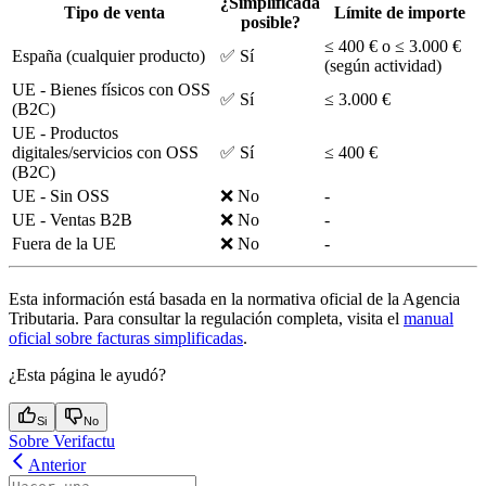
¿Simplificada
Tipo de venta
Límite de importe
posible?
≤ 400 € o ≤ 3.000 €
España (cualquier producto)
✅ Sí
(según actividad)
UE - Bienes físicos con OSS
✅ Sí
≤ 3.000 €
(B2C)
UE - Productos
digitales/servicios con OSS
✅ Sí
≤ 400 €
(B2C)
UE - Sin OSS
❌ No
-
UE - Ventas B2B
❌ No
-
Fuera de la UE
❌ No
-
Esta información está basada en la normativa oficial de la Agencia
Tributaria. Para consultar la regulación completa, visita el
manual
oficial sobre facturas simplificadas
.
¿Esta página le ayudó?
Si
No
Sobre Verifactu
Anterior