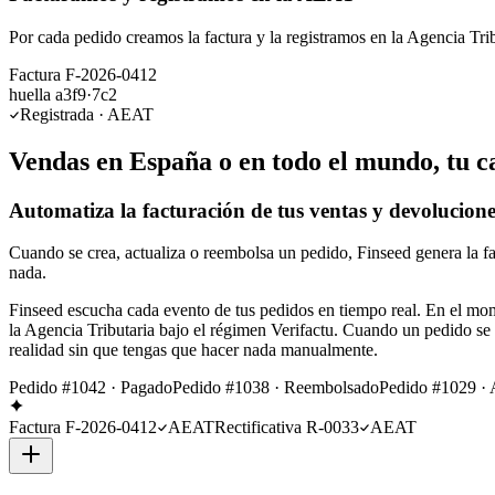
Por cada pedido creamos la factura y la registramos en la Agencia Trib
Factura F-2026-0412
huella a3f9·7c2
Registrada · AEAT
Vendas en España o en todo el mundo, tu ca
Automatiza la facturación de tus ventas y devolucione
Cuando se crea, actualiza o reembolsa un pedido, Finseed genera la fac
nada.
Finseed escucha cada evento de tus pedidos en tiempo real. En el mome
la Agencia Tributaria bajo el régimen Verifactu. Cuando un pedido se r
realidad sin que tengas que hacer nada manualmente.
Pedido #1042 · Pagado
Pedido #1038 · Reembolsado
Pedido #1029 · 
Factura F-2026-0412
AEAT
Rectificativa R-0033
AEAT