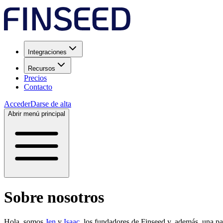
Integraciones
Recursos
Precios
Contacto
Acceder
Darse de alta
Abrir menú principal
Sobre nosotros
Hola, somos
Jen
y
Isaac
, los fundadores de Finseed y, además, una pa