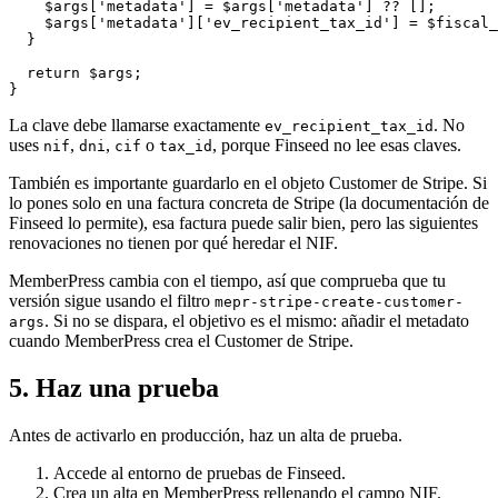
    $args['metadata'] = $args['metadata'] ?? [];

    $args['metadata']['ev_recipient_tax_id'] = $fiscal_
  }

  return $args;

La clave debe llamarse exactamente
. No
ev_recipient_tax_id
uses
,
,
o
, porque Finseed no lee esas claves.
nif
dni
cif
tax_id
También es importante guardarlo en el objeto Customer de Stripe. Si
lo pones solo en una factura concreta de Stripe (la documentación de
Finseed lo permite), esa factura puede salir bien, pero las siguientes
renovaciones no tienen por qué heredar el NIF.
MemberPress cambia con el tiempo, así que comprueba que tu
versión sigue usando el filtro
mepr-stripe-create-customer-
. Si no se dispara, el objetivo es el mismo: añadir el metadato
args
cuando MemberPress crea el Customer de Stripe.
5. Haz una prueba
Antes de activarlo en producción, haz un alta de prueba.
Accede al entorno de pruebas de Finseed.
Crea un alta en MemberPress rellenando el campo NIF.