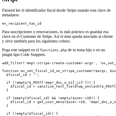
Finseed lee el identificador fiscal desde Stripe usando esta clave de
metadatos:
Para suscripciones y renovaciones, lo más práctico es guardar esa
clave en el Customer de Stripe. Así el dato queda asociado al cliente
y sirve también para los siguientes cobros.
Pega este snippet en el
de tu tema hijo o en un
functions.php
plugin tipo Code Snippets:
add_filter('mepr-stripe-create-customer-args', 'ev_set_
function ev_set_fiscal_id_on_stripe_customer($args, $us
  $fiscal_id = '';

  if (!empty($_POST['mepr_dni_o_nif_cif'])) {

    $fiscal_id = sanitize_text_field(wp_unslash($_POST[
  }

  if (empty($fiscal_id) && !empty($user->ID)) {

    $fiscal_id = get_user_meta($user->ID, 'mepr_dni_o_n
  }

  if (!empty($fiscal_id)) {
